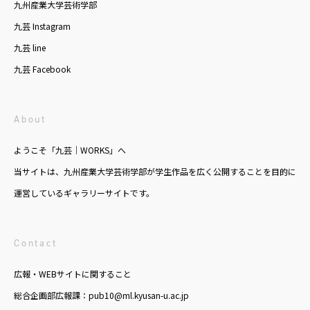
九州産業大学芸術学部
九芸 Instagram
九芸 line
九芸 Facebook
About
ようこそ「九芸｜WORKS」へ
当サイトは、九州産業大学芸術学部が学生作品を広く公開することを目的に
運営しているギャラリーサイトです。
Contact
広報・WEBサイトに関すること
総合企画部広報課：pub10@ml.kyusan-u.ac.jp