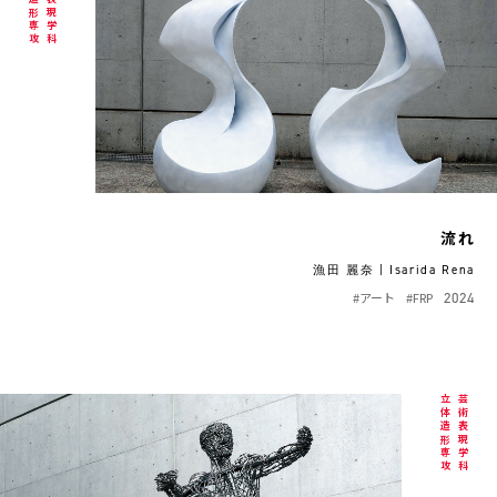
立体造形専攻
芸術表現学科
流れ
漁田 麗奈 | Isarida Rena
#アート
#FRP
2024
立体造形専攻
芸術表現学科