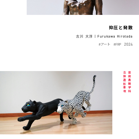
抑圧と発散
古川 大淳 | Furukawa Hirotada
#アート
#FRP
2024
立体造形専攻
芸術表現学科