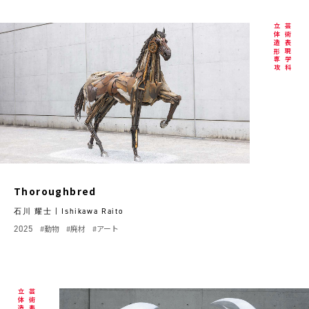
立体造形専攻
芸術表現学科
Thoroughbred
石川 耀士 | Ishikawa Raito
2025
#動物
#廃材
#アート