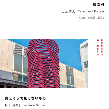
快原則
山上 奏人｜Yamagami Kanato
#立体
#大型
2026
立体造形専攻
芸術表現学科
見えそうで見えないもの
梅下 翔馬｜Umeshita Shoma