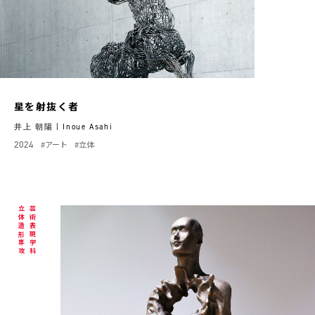
星を射抜く者
井上 朝陽 | Inoue Asahi
2024
#アート
#立体
立体造形専攻
芸術表現学科