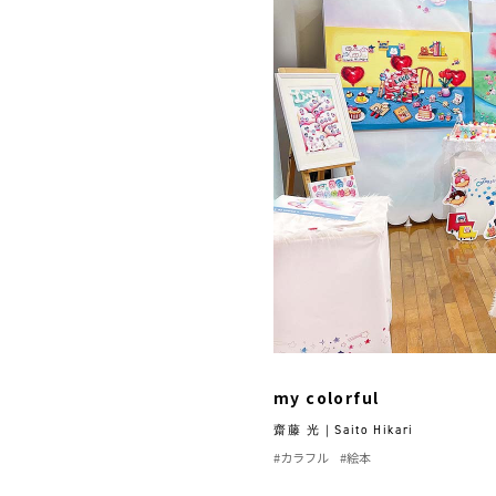
my colorful
齋藤 光｜Saito Hikari
#カラフル
#絵本