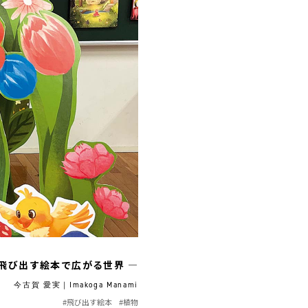
 飛び出す絵本で広がる世界 ―
今古賀 愛実｜Imakoga Manami
#飛び出す絵本
#植物