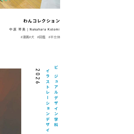
わんコレクション
中原 琴美｜Nakahara Kotomi
#漫画
#犬
#図鑑
#半立体
2026
イラストレーションデザイン専攻
ビジュアルデザイン学科