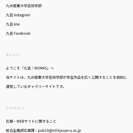
九州産業大学芸術学部
九芸 Instagram
九芸 line
九芸 Facebook
About
ようこそ「九芸｜WORKS」へ
当サイトは、九州産業大学芸術学部が学生作品を広く公開することを目的に
運営しているギャラリーサイトです。
Contact
広報・WEBサイトに関すること
総合企画部広報課：pub10@ml.kyusan-u.ac.jp