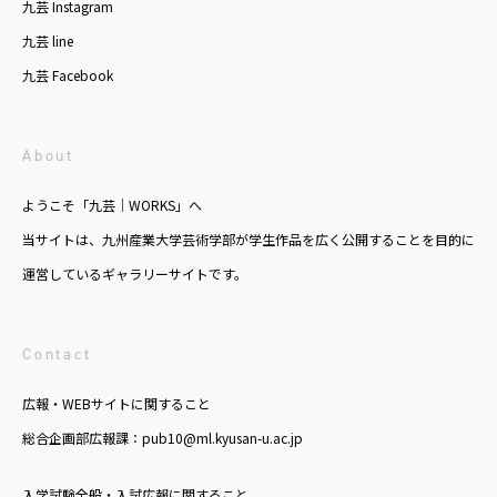
九芸 Instagram
九芸 line
九芸 Facebook
About
ようこそ「九芸｜WORKS」へ
当サイトは、九州産業大学芸術学部が学生作品を広く公開することを目的に
運営しているギャラリーサイトです。
Contact
広報・WEBサイトに関すること
総合企画部広報課：pub10@ml.kyusan-u.ac.jp
入学試験全般・入試広報に関すること