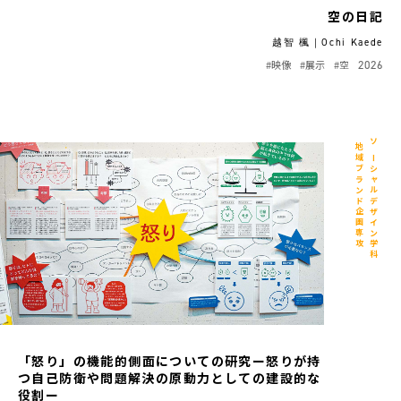
空の日記
越智 楓｜Ochi Kaede
#映像
#展示
#空
2026
地域ブランド企画専攻
ソーシャルデザイン学科
「怒り」の機能的側面についての研究ー怒りが持
つ自己防衛や問題解決の原動力としての建設的な
役割ー