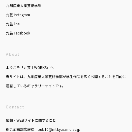
九州産業大学芸術学部
九芸 Instagram
九芸 line
九芸 Facebook
About
ようこそ「九芸｜WORKS」へ
当サイトは、九州産業大学芸術学部が学生作品を広く公開することを目的に
運営しているギャラリーサイトです。
Contact
広報・WEBサイトに関すること
総合企画部広報課：pub10@ml.kyusan-u.ac.jp