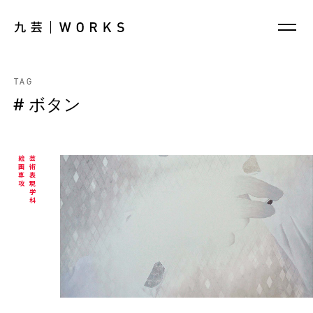
TAG
# ボタン
絵画専攻
芸術表現学科