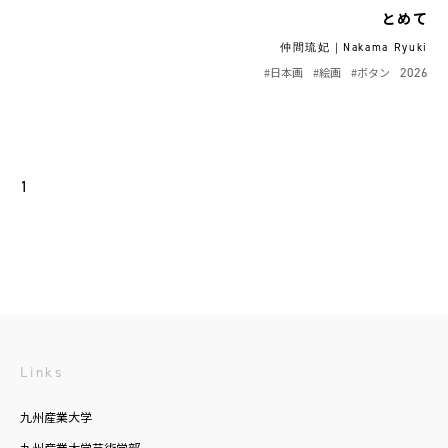
とめて
仲間琉妃｜Nakama Ryuki
#日本画
#絵画
#ボタン
2026
1
Links
九州産業大学
九州産業大学芸術学部