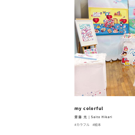
my colorful
齋藤 光｜Saito Hikari
#カラフル
#絵本