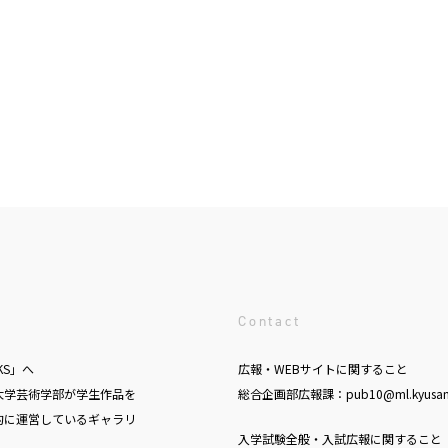
Contact
KS」へ
広報・WEBサイトに関すること
大学芸術学部が学生作品を
総合企画部広報課：pub10@ml.kyusan-u
的に運営しているギャラリ
入学試験全般・入試広報に関すること