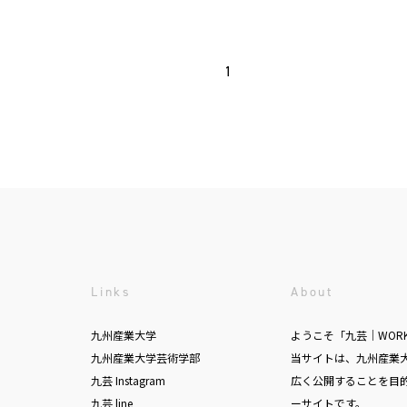
1
Links
About
九州産業大学
ようこそ「九芸｜WOR
九州産業大学芸術学部
当サイトは、九州産業
九芸 Instagram
広く公開することを目
九芸 line
ーサイトです。