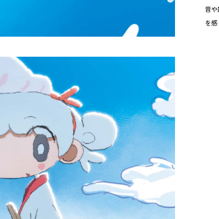
音や
を感