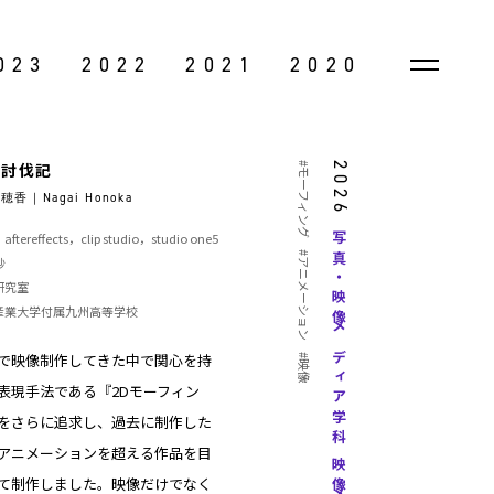
023
2022
2021
2020
魚討伐記
#モーフィング
2026
穂香｜Nagai Honoka
tereffects，clip studio，studio one5
写真・映像メディア学科
#アニメーション
秒
研究室
産業大学付属九州高等学校
で映像制作してきた中で関心を持
#映像
表現手法である『2Dモーフィン
をさらに追求し、過去に制作した
アニメーションを超える作品を目
て制作しました。映像だけでなく