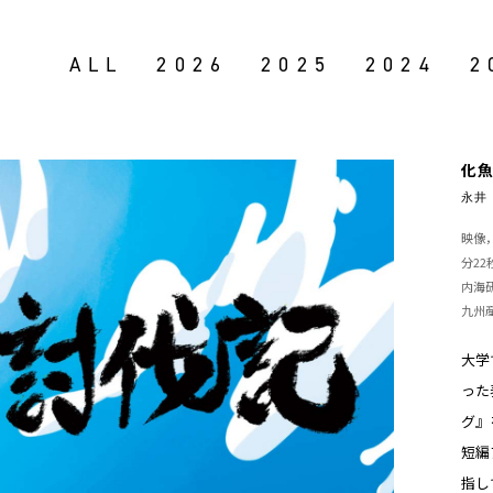
ALL
2026
2025
2024
2
化
永井 
映像，af
分22
内海
九州
大学
った
グ』
短編
指し