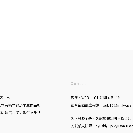
Contact
KS」へ
広報・WEBサイトに関すること
大学芸術学部が学生作品を
総合企画部広報課：pub10@ml.kyusan-u
的に運営しているギャラリ
入学試験全般・入試広報に関すること
入試部入試課：nyushi@ip.kyusan-u.ac.