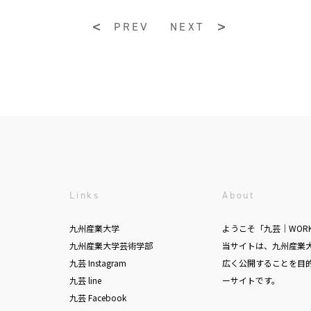
PREV
NEXT
Links
About
九州産業大学
ようこそ「九芸｜WOR
九州産業大学芸術学部
当サイトは、九州産業
九芸 Instagram
広く公開することを目
九芸 line
ーサイトです。
九芸 Facebook