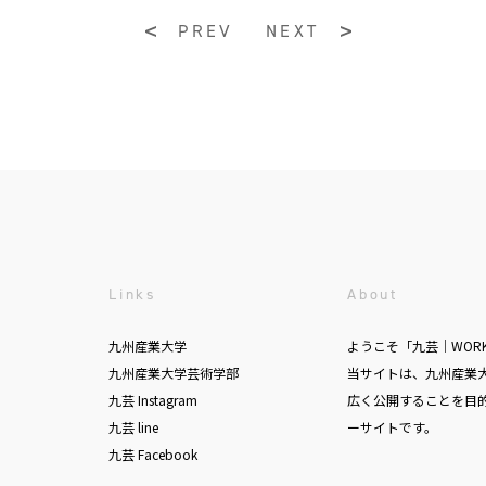
PREV
NEXT
Links
About
九州産業大学
ようこそ「九芸｜WOR
九州産業大学芸術学部
当サイトは、九州産業
九芸 Instagram
広く公開することを目
九芸 line
ーサイトです。
九芸 Facebook