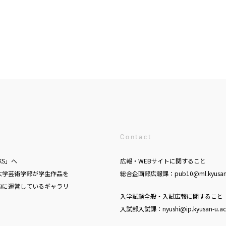
Contact
KS」へ
広報・WEBサイトに関すること
大学芸術学部が学生作品を
総合企画部広報課：pub10@ml.kyusan-u
的に運営しているギャラリ
入学試験全般・入試広報に関すること
入試部入試課：nyushi@ip.kyusan-u.ac.