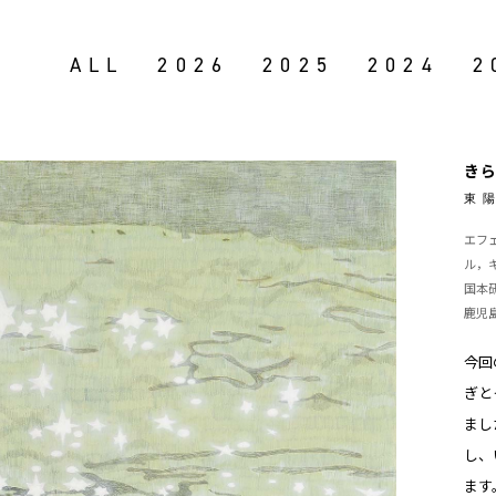
ALL
2026
2025
2024
2
き
東 陽音
エフ
ル，キ
国本
鹿児
今回
ぎと
まし
し、
ます