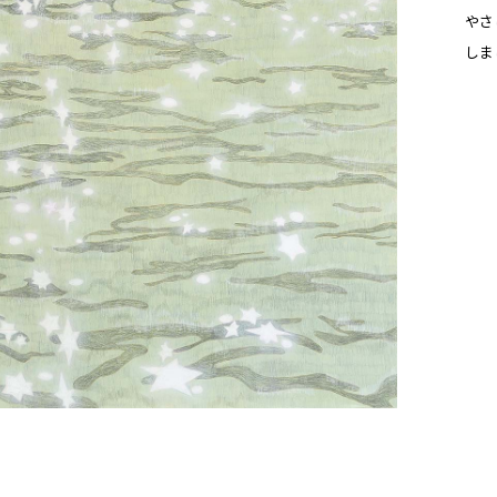
やさ
しま