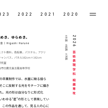
023
2022
2021
2020
らめき、ゆらめき。
#水面
2026
 | Higashi Harune
#絵画
ェクト顔料，色鉛筆，パステル，アクリ
芸術表現学科
#洋画
ャンバス，パネル162cm×162cm
研究室
島市立鹿児島玉龍高等学校
の卒業制作では、水面に映る揺ら
絵画専攻
そこに反射する光をモチーフに描き
た。光の形は自分なりに形式化
いわゆる“星”の形として表現してい
。この作品を通して、見る人の心に